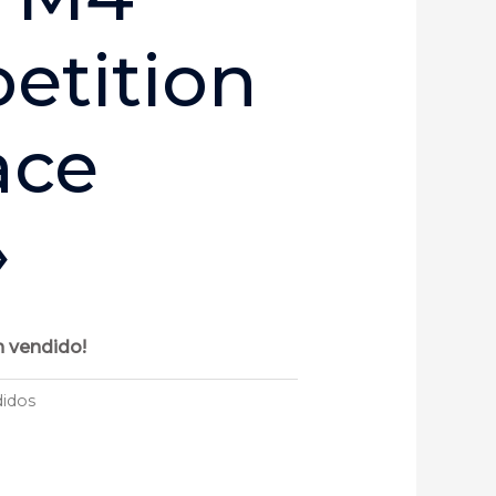
etition
ace
»
 vendido!
didos