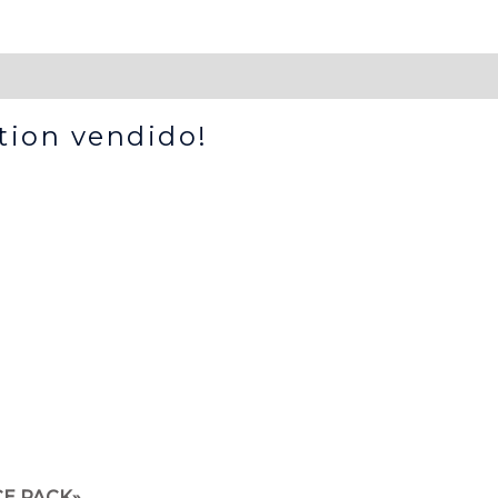
ion vendido!
E PACK»