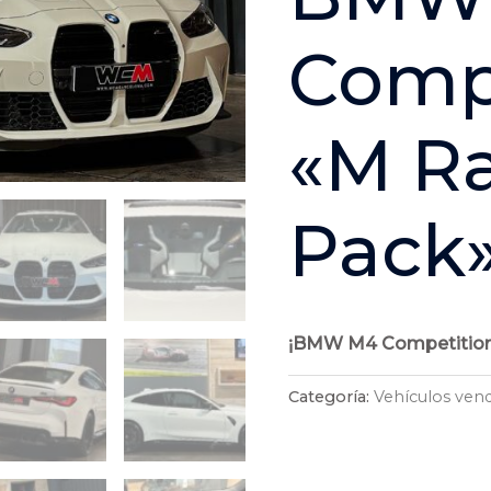
Comp
«M R
Pack
¡BMW M4 Competition
Categoría:
Vehículos ven