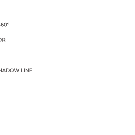
60º
OR
SHADOW LINE