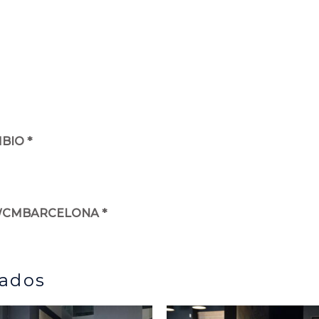
BIO *
WCMBARCELONA *
nados