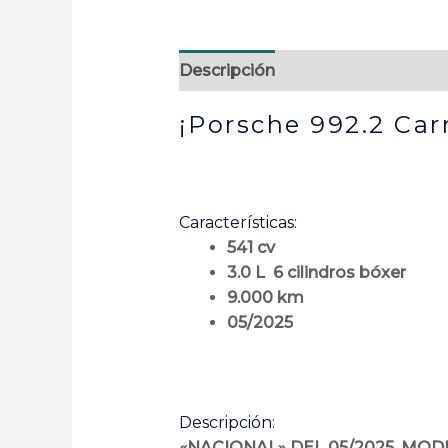
Descripción
¡Porsche 992.2 Car
Características:
541 cv
3.0 L 6 cilindros bóxer
9.000 km
05/2025
Descripción:
«NACIONAL» DEL 05/2025, MODE