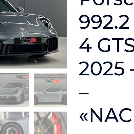
992.2
4 GTS
2025 
–
«NAC